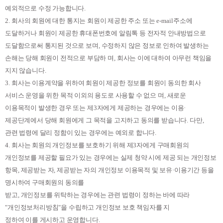
예외적으로 수정 가능합니다
.
2.
회사의 회원에 대한 통지는 회원이 제공한 주소 또는
e-mail
주소에
도달하거나 회원이 제공한 휴대폰번호에 알림톡 등 전자적 안내방법으로
도달함으로써 통지된 것으로 보며
,
수정하지 않은 정보로 인하여 발생하는
손해는 당해 회원이 전적으로 부담하 며
,
회사는 이에 대하여 아무런 책임을
지지 않습니다
.
3.
회사는 이용계약을 위하여 회원이 제공한 정보를 회원이 동의한 회사
서비스 운영을 위한 목적 이외의 용도로 사용할 수 없으 며
,
새로운
이용목적이 발생한 경우 또는 제
3
자에게 제공하는 경우에는 이용
·
제공단계에서 당해 회원에게 그 목적을 고지하고 동의를 받습니다
.
다만
,
관련 법령에 달리 정함이 있는 경우에는 예외로 합니다
.
4.
회사는 회원의 개인정보를 보호하기 위해 제
3
자에게 구매회원의
개인정보를 제공할 필요가 있는 경우에는 실제 청약 시에 제공 되는 개인정보
항목
,
제공받는 자
,
제공받는 자의 개인정보 이용목적 및 보유
·
이용기간 등을
명시하여 구매회원의 동의를
받고
,
개인정보를 위탁하는 경우에는 관련 법령이 정하는 바에 따라
"
개인정보처리방침
"
을 수립하고 개인정보 보호 책임자를 지
정하여 이를 게시하고 운영합니다
.