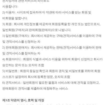
전자상거래 관련 서비스의 의미로도
사용합니다
.
2)
이용자
:
사이트에 접속하여 이 약관에 따라 서비스를 받는 회원 및
비회원을 말합니다
.
3)
회원
:
회사에 개인정보를 제공하여 회원등록을 한 개인 또는 법인으로서
,
일반회원
(
구매자
)
과 판매회원
(
판매자
)
으로 나뉩니다
.
1)
일반회원
(
구매자
) :
회사에서 제공하는 구매
(
견적
)
서비스를 이용하여 구매
및 견적서비스를 신청하는 자
2)
판매회원
(
판매자
) :
회사에서 제공하는 판매
(
견적
)
서비스를 이용하여 판매
및 견적서비스를 참여하는 자
4)
회원아이디
:
회원의 식별과 서비스 이용을 위하여 회원이 선정하고 회사가
승인하는 문자 또는 숫자의 조합
5)
비밀번호
:
회원의 동일성 확인과 회원의 권익 및 비밀보호를 위하여 회원
스스로가 설정하여 회사에 등록한 영문
,
숫자의 조합
6)
견적서비스
:
일반회원이 필요한 물품과 서비스에 대해 견적을 요청하고
,
판매회원이 견적서를 제출하여 매칭해주는 서비스
제
3
조 약관의 명시
,
효력 및 개정