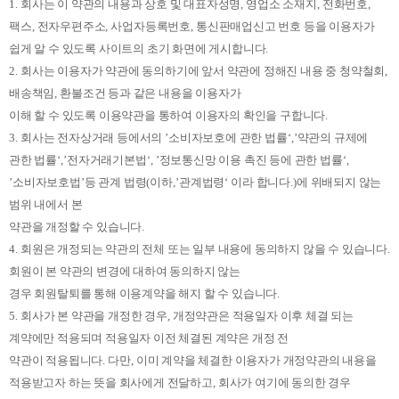
1.
회사는 이 약관의 내용과 상호 및 대표자성명
,
영업소 소재지
,
전화번호
,
팩스
,
전자우편주소
,
사업자등록번호
,
통신판매업신고 번호 등을 이용자가
쉽게 알 수 있도록 사이트의 초기 화면에 게시합니다
.
2.
회사는 이용자가 약관에 동의하기에 앞서 약관에 정해진 내용 중 청약철회
,
배송책임
,
환불조건 등과 같은 내용을 이용자가
이해 할 수 있도록 이용약관을 통하여 이용자의 확인을 구합니다
.
3.
회사는 전자상거래 등에서의
’
소비자보호에 관한 법률
‘,’
약관의 규제에
관한 법률
‘,’
전자거래기본법
‘, ’
정보통신망 이용 촉진 등에 관한 법률
‘,
’
소비자보호법
’
등 관계 법령
(
이하
,’
관계법령
‘
이라 합니다
.)
에 위배되지 않는
범위 내에서 본
약관을 개정할 수 있습니다
.
4.
회원은 개정되는 약관의 전체 또는 일부 내용에 동의하지 않을 수 있습니다
.
회원이 본 약관의 변경에 대하여 동의하지 않는
경우 회원탈퇴를 통해 이용계약을 해지 할 수 있습니다
.
5.
회사가 본 약관을 개정한 경우
,
개정약관은 적용일자 이후 체결 되는
계약에만 적용되며 적용일자 이전 체결된 계약은 개정 전
약관이 적용됩니다
.
다만
,
이미 계약을 체결한 이용자가 개정약관의 내용을
적용받고자 하는 뜻을 회사에게 전달하고
,
회사가 여기에 동의한 경우