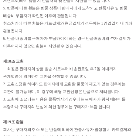
서면으로
)
하지 않을 시 반품처리 및 환불이 지연될 수 있습 니다
.
5.
반품에 따른 환불은 반품 상품이 판매자에게 도착되고 반품사유 및 반품
배송비 부담자가 확인된 이후에 환불됩니다
.
취소처리에 따른 환불은 카드결제와 현금결제의 경우에는
3
영업일 이내 계좌
환불됩니다
.
6.
반품 배송비를 구매자가 부담하여야 하는 경우 반품배송비의 추가 결제가
이루어지지 않으면 환불이 지연될 수 있습니다
.
제
18
조 교환
1.
회원은 판매자의 상품 발송 시로부터 배송완료일 후
7
일 이내까지
관계법령에 의거하여 교환을 신청할 수 있습니다
.
2.
교환신청을 하더라도 판매자에게 교환할 물품의 재고가 없는 경우에는
교환이 불가능하며
,
이 경우에 해당 교환신청은 반품으로 처리됩니다
.
3.
교환에 소요되는 비용은 물품하자의 경우에는 판매자가 왕복 배송비를
부담하나 구매자의 변심에 의한 경우에는 구매자가 부담 합니다
제
19
조 환불
회사는 구매자의 취소 또는 반품에 의하여 환불사유가 발생할 시 카드결제와