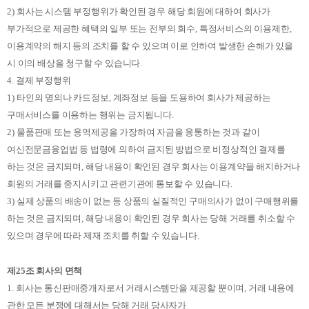
2)
회사는 시스템 부정행위가 확인된 경우 해당 회원에 대하여 회사가
부가적으로 제공한 혜택의 일부 또는 전부의 회수
,
특정서비스의 이용제한
,
이용계약의 해지 등의 조치를 할 수 있으며 이로 인하여 발생한 손해가 있을
시 이의 배상을 청구할 수 있습니다
.
4.
결제 부정행위
1)
타인의 명의나 카드정보
,
계좌정보 등을 도용하여 회사가 제공하는
구매서비스를 이용하는 행위는 금지됩니다
.
2)
물품판매 또는 용역제공을 가장하여 자금을 융통하는 것과 같이
여신전문금융업법 등 법령에 의하여 금지된 방법으로 비정상적인 결제를
하는 것은 금지되며
,
해당 내용이 확인된 경우 회사는 이용계약을 해지하거나
회원의 거래를 중지시키고 관련기관에 통보할 수 있습니다
.
3)
실제 상품의 배송이 없는 등 상품의 실질적인 구매의사가 없이 구매행위를
하는 것은 금지되며
,
해당 내용이 확인된 경우 회사는 당해 거래를 취소할 수
있으며 경우에 따라 제재 조치를 취할 수 있습니다
.
제
25
조 회사의 면책
1.
회사는 통신판매중개자로서 거래시스템만을 제공할 뿐이며
,
거래 내용에
관한 모든 분쟁에 대해서는 당해 거래 당사자가