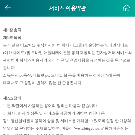
서비스 이용약관
제
1
장 총칙
제
1
조 목적
본 약관은 비교해요 주식회사
(
이하 회사 라고 함
)
가 운영하는 인터넷사이트
(
이하 사이트
)
및 모바일 애플리케이션을 통해 제공되는 전자상거래 서비스와
관련하여 회사와 이용자의 권리 의무 및 책임사항을 규정하는 것을 목적으로
합니다
.
2.
유무선
pc
통신
,
태블릿
pc,
모바일 웹 등을 이용하는 전자상거래 등에
대해서도 그 성질이 반하지 않는 한 준용됩니다
.
제
2
조 정의
1.
본 약관에서 사용하는 용어의 정의는 다음과 같습니다
.
1)
회사
:
회사가 상품 및 서비스를 제공하기 위하여 컴퓨터 등
정보통신설비를 이용하여 상품 및 서비스를 거래할 수 있도록 설정 한 가상의
영업장을 운영하는 주체를 말하며
,
아울러
‘
www.biigyo.com
’
통해 제공되는