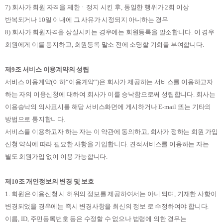
7)
회사가 회원 자격을 제한ㆍ정지 시킨 후
,
동일한 행위가
2
회 이상
반복되거나
10
일 이내에 그 사유가 시정되지 아니하는 경우
8)
회사가 회원자격을 상실시키는 경우에는 회원등록을 말소합니다
.
이 경우
회원에게 이를 통지하고
,
회원등록 말소 전에 소명할 기회를 부여합니다
.
제
9
조 서비스 이용계약의 성립
서비스 이용계약
(
이하
“
이용계약
”)
은 회사가 제공하는 서비스를 이용하고자
하는 자의 이용신청에 대하여 회사가 이를 승낙함으로써 성립합니다
.
회사는
이용승낙의 의사표시를 해당 서비스화면에 게시하거나
E-mail
또는 기타의
방법으로 통지합니다
.
서비스를 이용하고자 하는 자는 이 약관에 동의하고
,
회사가 정하는 회원 가입
신청 약식에 따라 필요한 사항을 기입합니다
.
견적서비스를 이용하는 자는
별도 회원가입 없이 이용 가능합니다
.
제
10
조 개인정보의 변경 및 보호
1.
회원은 이용신청 시 허위의 정보를 제공하여서는 아니 되며
,
기재한 사항이
변경되었을 경우에는 즉시 변경사항을 최신의 정보 로 수정하여야 합니다
.
이름
, ID,
주민등록번호 등은 수정할 수 없으나 법령에 의한 경우는