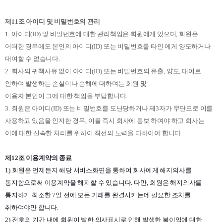
제
11
조 아이디 및 비밀번호의 관리
1.
아이디
(ID)
및 비밀번호에 대한 관리책임은 회원에게 있으며
,
회원은
어떠한 경우에도 본인의 아이디
(ID)
또는 비밀번호를 타인 에게 양도하거나
대여할 수 없습니다
.
2.
회사의 귀책사유 없이 아이디
(ID)
또는 비밀번호의 유출
,
양도
,
대여로
인하여 발생하는 손실이나 손해에 대하여는 회원 및
이용자 본인이 그에 대한 책임을 부담합니다
.
3.
회원은 아이디
(ID)
또는 비밀번호를 도난당하거나 제
3
자가 무단으로 이를
사용하고 있음을 인지한 경우
,
이를 즉시 회사에 통보 하여야 하고 회사는
이에 대한 신속한 처리를 위하여 최선의 노력을 다하여야 합니다
.
제
12
조 이용계약의 종료
1)
회원은 언제든지 해당 서비스화면을 통하여 회사에게 해지의사를
통지함으로써 이용계약을 해지할 수 있습니다
.
다만
,
회원은 해지의사를
통지하기 최소한
7
일 전에 모든 거래를 완결시키는데 필요한 조치를
취하여야만 합니다
.
2)
전호의 기간 내에 회원이 발한 의사표시로 인해 발생한 불이익에 대한