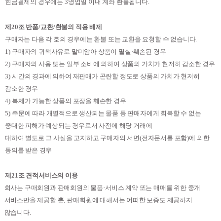
현금결제의 경우에는
3
영업일 이내 계좌 환불됩니다
.
제
20
조 반품
/
교환
/
환불의 적용 배제
구매자는 다음 각 호의 경우에는 환불 또는 교환을 요청할 수 없습니다
.
1)
구매자의 귀책사유로 말미암아 상품이 멸실
·
훼손된 경우
2)
구매자의 사용 또는 일부 소비에 의하여 상품의 가치가 현저히 감소한 경우
3)
시간의 경과에 의하여 재판매가 곤란할 정도로 상품의 가치가 현저히
감소한 경우
4)
복제가 가능한 상품의 포장을 훼손한 경우
5)
주문에 따라 개별적으로 생산되는 물품 등 판매자에게 회복할 수 없는
중대한 피해가 예상되는 경우로서 사전에 해당 거래에
대하여 별도로 그 사실을 고지하고 구매자의 서면
(
전자문서를 포함
)
에 의한
동의를 받은 경우
제
21
조 견적서비스의 이용
회사는 구매회원과 판매회원의 물품
·
서비스 계약 또는 매매를 위한 중개
서비스만을 제공할 뿐
,
판매회원에 대해서는 어떠한 보증도 제공하지
않습니다
.