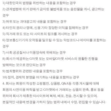
1)
대한민국의 법령을 위반하는 내용을 포함하는 경우
2)
관계법령에 의거 판매가 금지된 불법제품 또는 음란물을 게시
,
광고하는
경우
3)
허위 또는 과대광고의 내용을 포함하는 경우
4)
타인의 권리나 명예
,
신용 기타 정당한 이익을 침해하는 경우
5)
직거래 유도 또는 타 사이트의 링크를 게시하는 경우
6)
정보통신기기의 오작동을 일으킬 수 있는 악성코드나 데이터를 포함하는
경우
7)
사회 공공질서나 미풍양속에 위배되는 경우
8)
회사가 제공하는
G
마켓 또는 모바일
G
마켓 서비스의 원활한 진행을
방해하는 것으로 판단되는 경우
9)
범죄행위와 관련된 내용을 포함하는 경우
10)
정치
,
경제적 분쟁을 야기하는 내용을 포함하는 경우
4.
회사는 회원이 작성한 쇼핑웹진
,
상품평
, Q&A
등 각종 게시물에 대해
회원의 사전이용 허락을 받고
G
마켓에서 거래되는 상품의 판촉
,
홍보 등을
위하여 회사가 제휴한 타사이트에 복제
,
배포
,
전송
,
전시할 수 있으며
,
본질적인 내용에 변경을 가하지 않는 범위 내에서 수정
,
편집할 수 있습니다
.