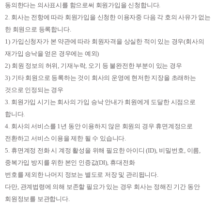
동의한다는 의사표시를 함으로써 회원가입을 신청합니다
.
2.
회사는 전항에 따라 회원가입을 신청한 이용자중 다음 각 호의 사유가 없는
한 회원으로 등록합니다
.
1)
가입신청자가 본 약관에 따라 회원자격을 상실한 적이 있는 경우
(
회사의
재가입 승낙을 얻은 경우에는 예외
)
2)
회원 정보의 허위
,
기재누락
,
오기 등 불완전한 부분이 있는 경우
3)
기타 회원으로 등록하는 것이 회사의 운영에 현저한 지장을 초래하는
것으로 인정되는 경우
3.
회원가입 시기는 회사의 가입 승낙 안내가 회원에게 도달한 시점으로
합니다
.
4.
회사의 서비스를
1
년 동안 이용하지 않은 회원의 경우 휴면계정으로
전환하고 서비스 이용을 제한 될 수 있습니다
.
5.
휴면계정 전화 시 계정 활성을 위해 필요한 아이디
(ID),
비밀번호
,
이름
,
중복가입 방지를 위한 본인 인증값
(DI),
휴대전화
번호를 제외한 나머지 정보는 별도로 저장 및 관리됩니다
.
다만
,
관계법령에 의해 보존할 필요가 있는 경우 회사는 정해진 기간 동안
회원정보를 보관합니다
.