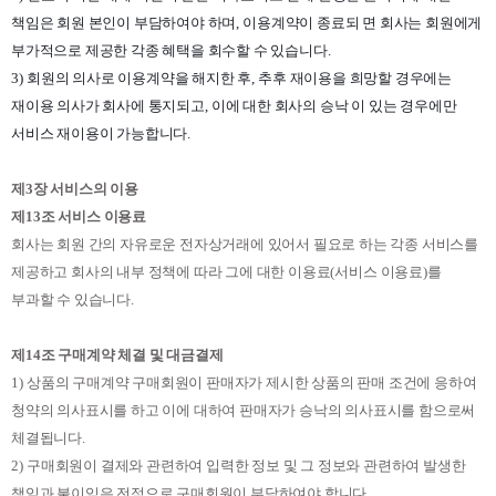
책임은 회원 본인이 부담하여야 하며
,
이용계약이 종료되 면 회사는 회원에게
부가적으로 제공한 각종 혜택을 회수할 수 있습니다
.
3)
회원의 의사로 이용계약을 해지한 후
,
추후 재이용을 희망할 경우에는
재이용 의사가 회사에 통지되고
,
이에 대한 회사의 승낙 이 있는 경우에만
서비스 재이용이 가능합니다
.
제
3
장 서비스의 이용
제
13
조 서비스 이용료
회사는 회원 간의 자유로운 전자상거래에 있어서 필요로 하는 각종 서비스를
제공하고 회사의 내부 정책에 따라 그에 대한 이용료
(
서비스 이용료
)
를
부과할 수 있습니다
.
제
14
조 구매계약 체결 및 대금결제
1)
상품의 구매계약 구매회원이 판매자가 제시한 상품의 판매 조건에 응하여
청약의 의사표시를 하고 이에 대하여 판매자가 승낙의 의사표시를 함으로써
체결됩니다
.
2)
구매회원이 결제와 관련하여 입력한 정보 및 그 정보와 관련하여 발생한
책임과 불이익은 전적으로 구매회원이 부담하여야 합니다
.