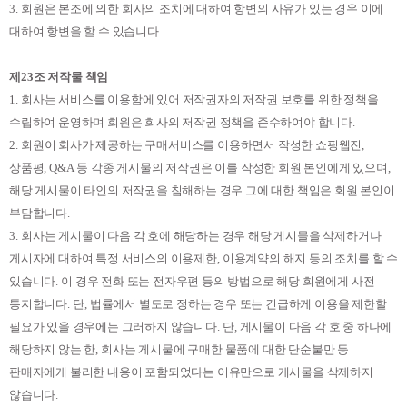
3.
회원은 본조에 의한 회사의 조치에 대하여 항변의 사유가 있는 경우 이에
대하여 항변을 할 수 있습니다
.
제
23
조 저작물 책임
1.
회사는 서비스를 이용함에 있어 저작권자의 저작권 보호를 위한 정책을
수립하여 운영하며 회원은 회사의 저작권 정책을 준수하여야 합니다
.
2.
회원이 회사가 제공하는 구매서비스를 이용하면서 작성한 쇼핑웹진
,
상품평
, Q&A
등 각종 게시물의 저작권은 이를 작성한 회원 본인에게 있으며
,
해당 게시물이 타인의 저작권을 침해하는 경우 그에 대한 책임은 회원 본인이
부담합니다
.
3.
회사는 게시물이 다음 각 호에 해당하는 경우 해당 게시물을 삭제하거나
게시자에 대하여 특정 서비스의 이용제한
,
이용계약의 해지 등의 조치를 할 수
있습니다
.
이 경우 전화 또는 전자우편 등의 방법으로 해당 회원에게 사전
통지합니다
.
단
,
법률에서 별도로 정하는 경우 또는 긴급하게 이용을 제한할
필요가 있을 경우에는 그러하지 않습니다
.
단
,
게시물이 다음 각 호 중 하나에
해당하지 않는 한
,
회사는 게시물에 구매한 물품에 대한 단순불만 등
판매자에게 불리한 내용이 포함되었다는 이유만으로 게시물을 삭제하지
않습니다
.