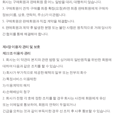
회사는 구매회원과 판매회원 중 어느 일방을 대리
,
대행하지 않습니다
.
3.
구매회원이 견적
·
구매를 최종 확정
(
요청
)
하면 최종 판매회원에게 구매자
정보
(
이름
,
상호
,
연락처
,
주소
)
가 이관됩니다
.
5.
구매회원은 판매회원과 직접 계약을 체결합니다
.
6.
판매회원과 계약 후 발생한 분쟁 또는 불만 사항은 원칙적으로 거래 당사자
간 협의를 통해 해결해야 합니다
.
제
4
장 이용자 관리 및 보호
제
22
조 이용자 관리
1.
회사는 이 약관의 본지와 관련 법령 및 상거래의 일반원칙을 위반한 회원에
대하여 다음과 같은 조치를 할 수 있습니다
.
1)
회사가 부가적으로 제공한 혜택의 일부 또는 전부의 회수
2)
특정서비스 이용제한
3)
이용계약의 해지
4)
손해배상의 청구
2.
회사가 전항 각 호에 정한 조치를 할 경우 회사는 사전에 회원에게 유선
또는 이메일로 통보하며
,
회원의 연락이 두절되거나
긴급을 요하는 것과 같이 부득이한 경우 선 조치 후 사후 통보할 수 있습니다
.