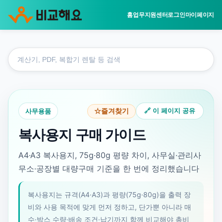
홈
업무지원센터
로그인
마이페이지
홈
도
업무지원센터
구
사무용품
검
복사용지 구매 가이드
색
사무용품
🔗 이 페이지 공유
☆
즐겨찾기
복사용지 구매 가이드
A4·A3 복사용지, 75g·80g 평량 차이, 사무실·관리사
무소·공장별 대량구매 기준을 한 번에 정리했습니다
복사용지는 규격(A4·A3)과 평량(75g·80g)을 출력 장
비와 사용 목적에 맞게 먼저 정하고, 단가뿐 아니라 매
수·박스 수량·배송 조건·납기까지 함께 비교해야 총비