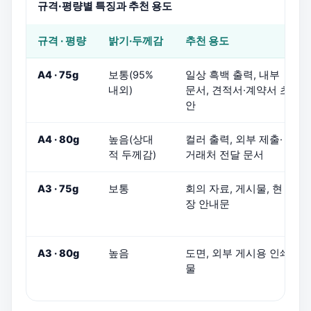
규격·평량별 특징과 추천 용도
규격 · 평량
밝기·두께감
추천 용도
A4 · 75g
보통(95%
일상 흑백 출력, 내부
내외)
문서, 견적서·계약서 초
안
A4 · 80g
높음(상대
컬러 출력, 외부 제출·
적 두께감)
거래처 전달 문서
A3 · 75g
보통
회의 자료, 게시물, 현
장 안내문
A3 · 80g
높음
도면, 외부 게시용 인쇄
물