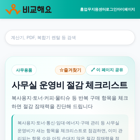
홈
업무지원센터
로그인
마이페이지
홈
도
업무지원센터
구
사무용품
검
사무실 운영비 절감 체크리스트
색
사무용품
🔗 이 페이지 공유
☆
즐겨찾기
사무실 운영비 절감 체크리스트
복사용지·토너·커피·물티슈 등 반복 구매 항목을 체크
하면 절감 잠재력을 진단해 드립니다
복사용지·토너·통신·임대·에너지·구매 관리 등 사무실
운영비가 새는 항목을 체크리스트로 점검하면, 이미 관
리되는 항목 수와 아직 손대지 않은 절감 잠재력을 점