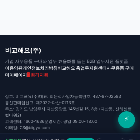
비교해요(주)
기업 사무용품 구매와 업무 효율화를 돕는 B2B 업무지원 플랫폼
이용약관
개인정보처리방침
비교해요 홈
업무지원센터
사무용품 구매
마이페이지
🖥️ 원격지원
상호: 비교해요(주)
대표: 최문석
사업자등록번호: 487-87-02583
통신판매업신고: 제2022-다산-0713호
주소: 경기도 남양주시 다산중앙로 145번길 15, 8층 (다산동, 신해센트
럴타워2)
⚡
고객센터: 1660-1636
운영시간: 평일 09:00~18:00
이메일: CS@biigyo.com
COPYRIGHT (C) 2022 BIGYO All RIGHT RESERVED.