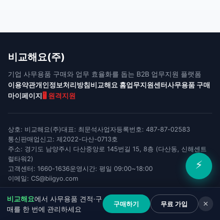
비교해요(주)
기업 사무용품 구매와 업무 효율화를 돕는 B2B 업무지원 플랫폼
이용약관
개인정보처리방침
비교해요 홈
업무지원센터
사무용품 구매
마이페이지
🖥️ 원격지원
상호: 비교해요(주)
대표: 최문석
사업자등록번호: 487-87-02583
통신판매업신고: 제2022-다산-0713호
주소: 경기도 남양주시 다산중앙로 145번길 15, 8층 (다산동, 신해센트
럴타워2)
⚡
고객센터: 1660-1636
운영시간: 평일 09:00~18:00
이메일: CS@biigyo.com
COPYRIGHT (C) 2022 BIGYO All RIGHT RESERVED.
비교해요
에서 사무용품 견적·구
구매하기
무료 가입
✕
매를 한 번에 관리하세요