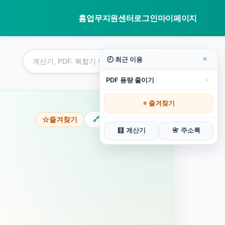
홈
업무지원센터
로그인
마이페이지
도
구
🕘 최근 이용
✕
검
×
PDF 용량 줄이기
색
⭐ 즐겨찾기
🔗 이 페이지 공유
☆
즐겨찾기
🧮 계산기
📇 주소록