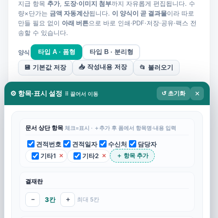
지급 항목
추가
,
도장·이미지 첨부
까지 자유롭게 편집됩니다. 수
량×단가는
금액 자동계산
됩니다.
이 양식이 곧 결과물
이라 따로
만들 필요 없이
아래 버튼
으로 바로 인쇄·PDF·저장·공유·팩스 전
송할 수 있습니다.
양식
타입 A · 폼형
타입 B · 분리형
📥 작성내용 저장
💾 기본값 저장
📂 불러오기
⚙ 항목·표시 설정
↺ 초기화
✕
⠿ 끌어서 이동
결
재
문서 상단 항목
체크=표시 · ＋추가 후 폼에서 항목명·내용 입력
견적번호
견적일자
수신처
견적번호
견적일자
수신처
담당자
담당자
기타1
기타2
＋ 항목 추가
✕
✕
No
⠿
⠿
⠿
결재란
1
－
3칸
＋
최대 5칸
2