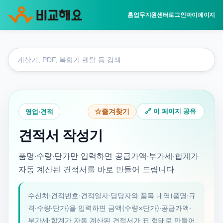
홈
업무지원센터
로그인
마이페이지
홈
도
업무지원센터
구
영업·견적
검
견적서 작성기
색
영업·견적
🔗 이 페이지 공유
☆
즐겨찾기
견적서 작성기
품명·수량·단가만 입력하면 공급가액·부가세·합계가
자동 계산된 견적서를 바로 만들어 드립니다
수신처·견적번호·견적일자·담당자와 품목 내역(품명·규
격·수량·단가)을 입력하면 금액(수량×단가)·공급가액·
부가세·합계가 자동 계산된 견적서가 표 형태로 만들어