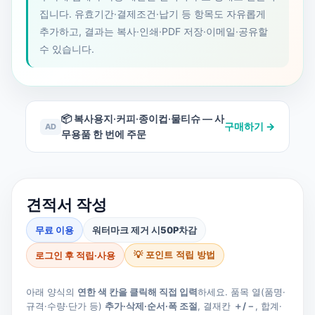
집니다. 유효기간·결제조건·납기 등 항목도 자유롭게
추가하고, 결과는 복사·인쇄·PDF 저장·이메일·공유할
수 있습니다.
📦 복사용지·커피·종이컵·물티슈 — 사
구매하기 →
AD
무용품 한 번에 주문
견적서 작성
무료 이용
워터마크 제거 시
50P
차감
로그인 후 적립·사용
💡 포인트 적립 방법
아래 양식의
연한 색 칸을 클릭해 직접 입력
하세요. 품목 열(품명·
규격·수량·단가 등)
추가·삭제·순서·폭 조절
, 결재칸
＋/－
, 합계·