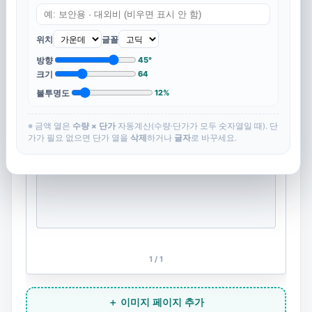
이미지 입력칸을 추가해주세요
위치
글꼴
방향
45°
크기
64
불투명도
12%
※ 금액 열은
수량 × 단가
자동계산(수량·단가가 모두 숫자열일 때). 단
가가 필요 없으면 단가 열을
삭제
하거나
글자
로 바꾸세요.
1 / 1
＋ 이미지 페이지 추가