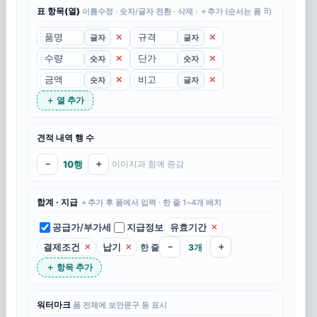
3
표 항목(열)
이름수정 · 숫자/글자 전환 · 삭제 · ＋추가 (순서는 폼 ⠿)
4
✕
✕
글자
글자
5
✕
✕
숫자
숫자
6
✕
✕
숫자
글자
7
＋ 열 추가
8
견적 내역 행 수
9
10
－
10행
＋
이미지과 함께 증감
0 원
공급가액
0
부가세
0
합계
합계 · 지급
＋추가 후 폼에서 입력 · 한 줄 1~4개 배치
공급가/부가세
지급정보
유효기간
✕
결제조건
납기
－
＋
한 줄
3개
✕
✕
＋ 항목 추가
⇕ 위아래로 조정해주세요
영역 192×83mm
이미지 첨부
1칸
2칸 가로
2칸 세로
3칸
4칸
워터마크
폼 전체에 보안문구 등 표시
6칸 가로
6칸 세로
8칸
＋ 칸 추가
비우기